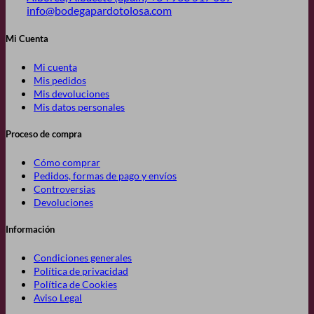
info@bodegapardotolosa.com
Mi Cuenta
Mi cuenta
Mis pedidos
Mis devoluciones
Mis datos personales
Proceso de compra
Cómo comprar
Pedidos, formas de pago y envíos
Controversias
Devoluciones
Información
Condiciones generales
Política de privacidad
Política de Cookies
Aviso Legal