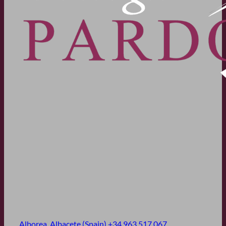
Alborea, Albacete (Spain)
+34 963 517 067