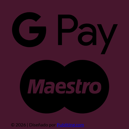
Goog
Pay
Maes
© 2026 | Diseñado por
Publiting.com