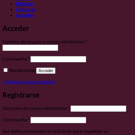
Noticias
Contacto
Acceder
Acceder
Obligatorio
Nombre de usuario o correo electrónico
*
Obligatorio
Contraseña
*
Recuérdame
Acceder
¿Olvidaste la contraseña?
Registrarse
Obligatorio
Dirección de correo electrónico
*
Obligatorio
Contraseña
*
Sus datos personales se utilizarán para respaldar su