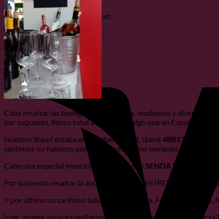
No products in the basket.
Cabe resaltar las bodegas de California, modernas y divertidas com
por supuesto, llenos total a toda hora, algo que en España debe
Nuestro Stand estaba en el Pabellón W4, stand
4BB17 – BODE
sentimos no haberos podido atender como merecéis pero esto es l
Cabe una especial mención a nuestro vino
SENDA DE LAS ROC
Por supuesto resaltar la ayuda del ICEX y del IPEX, que ofrecen g
Y por último un cariñoso saludo a Toni, Anita, Frank, Leo, Lucas, 
[ngg_images source=»galleries» container_ids=»35″ sortorder=