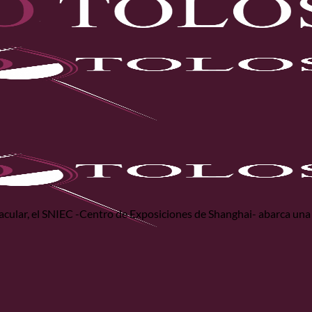
cular, el SNIEC -Centro de Exposiciones de Shanghai- abarca una g