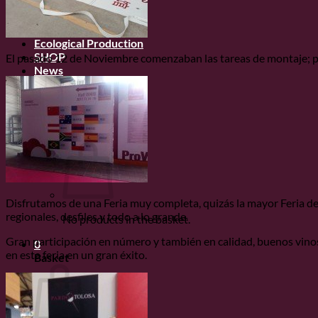
History
Vineyards
Varieties
Ecological Production
SHOP
El pasado 12 de Noviembre comenzaban las tareas de montaje; prime
News
Contact
Login
Basket
0
Disfrutamos de una Feria muy completa, quizás la mayor Feria d
regionales, desfiles y todo a lo grande.
No products in the basket.
Gran participación en número y también en calidad, buenos vin
0
en esta feria en un gran éxito.
Basket