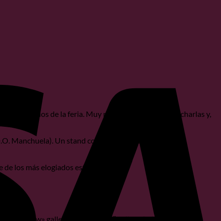
V
más divertidos de la feria. Muy participativos, muchas charlas y,
s stands…
(D.O. Manchuela). Un stand con mucha gente a toda hora,
e de los más elogiados este año.
ic_slideshow» gallery_width=»400″ gallery_height=»300″