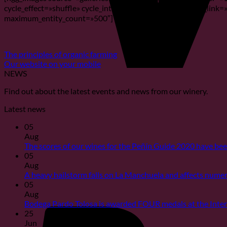
cycle_effect=»shuffle» cycle_interval=»4″ show_thumbnail_link=
maximum_entity_count=»500″]
The principles of organic farming
Our website on your mobile
NEWS
Find out about the latest events and news from our winery.
Latest news
05
Aug
The scores of our wines for the Peñín Guide 2020 have be
05
Aug
A heavy hailstorm falls on La Manchuela and affects nume
05
Aug
Bodega Pardo Tolosa is awarded FOUR medals at the Inte
25
Jun