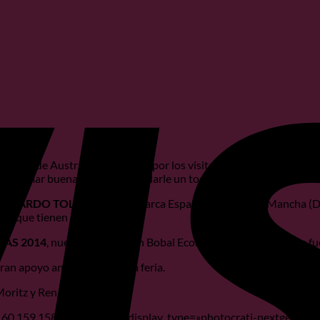
o las de Australia, calificadas por los visitantes como los stands 
mos tomar buena nota y quizás darle un toque de alegría a nuestro
GA PARDO TOLOSA
, bajo la marca España y Castilla La Mancha 
o que tienen las ferias.
HAS 2014
, nuestro vino Joven Bobal Ecológico Tinto Roble, que fu
ran apoyo antes y durante la feria.
Moritz y Ren!
»160,159,158,161,162,163″ display_type=»photocrati-nextgen_bas