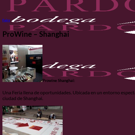
Fairs
ProWine – Shanghai
Prowine Shanghai:
Una Feria llena de oportunidades. Ubicada en un entorno especta
ciudad de Shanghai.
Home
The Cellar
The Cellar